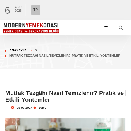
6
AĞU
TR
2026
ANASAYFA
0
MUTFAK TEZGÂHI NASIL TEMIZLENIR? PRATIK VE ETKILI YÖNTEMLER
Mutfak Tezgâhı Nasıl Temizlenir? Pratik ve
Etkili Yöntemler
08-07-2024
20:02