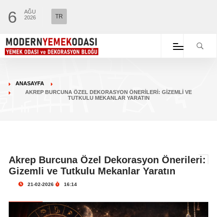
6
AĞU
TR
2026
ANASAYFA
AKREP BURCUNA ÖZEL DEKORASYON ÖNERILERI: GIZEMLI VE
TUTKULU MEKANLAR YARATIN
Akrep Burcuna Özel Dekorasyon Önerileri:
Gizemli ve Tutkulu Mekanlar Yaratın
21-02-2026
16:14