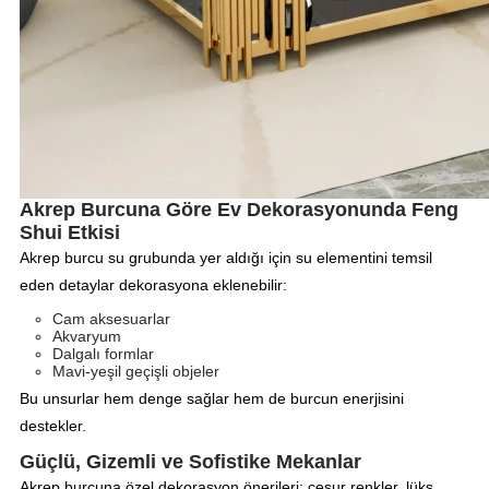
Akrep Burcuna Göre Ev Dekorasyonunda Feng
Shui Etkisi
Akrep burcu su grubunda yer aldığı için su elementini temsil
eden detaylar dekorasyona eklenebilir:
Cam aksesuarlar
Akvaryum
Dalgalı formlar
Mavi-yeşil geçişli objeler
Bu unsurlar hem denge sağlar hem de burcun enerjisini
destekler.
Güçlü, Gizemli ve Sofistike Mekanlar
Akrep burcuna özel dekorasyon önerileri; cesur renkler, lüks