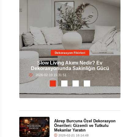
Dekorasyon Fikirleri
Masa
Slow Living Akımı Nedir? Ev
Açıl
er
Dekorasyonunda Sakinliğin Gücü
2026-02-19 15:31:51
Akrep Burcuna Özel Dekorasyon
Önerileri: Gizemli ve Tutkulu
Mekanlar Yaratın
2026-02-21 16:14:48