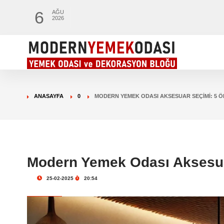
6
AĞU
2026
ANASAYFA
0
MODERN YEMEK ODASI AKSESUAR SEÇIMI: 5 Ö
Modern Yemek Odası Aksesua
25-02-2025
20:54