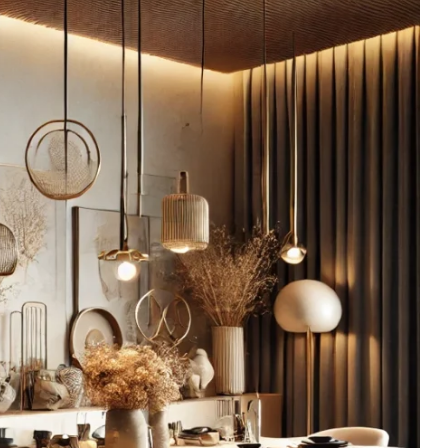
Dekorasyon Fikirleri
Çok Amaçlı Mobilyalar: Hem 
Hem Raf Olan Akıllı Çözüml
2026-01-15 19:49:18