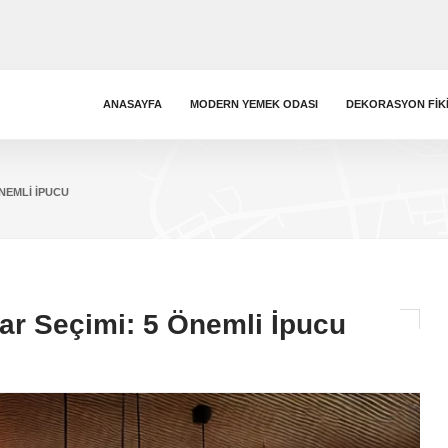
ANASAYFA
MODERN YEMEK ODASI
DEKORASYON FIK
NEMLI İPUCU
r Seçimi: 5 Önemli İpucu