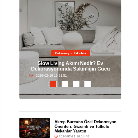
Dekorasyon Fikirleri
Masa
Slow Living Akımı Nedir? Ev
Açıl
er
Dekorasyonunda Sakinliğin Gücü
2026-02-19 15:31:51
Akrep Burcuna Özel Dekorasyon
Önerileri: Gizemli ve Tutkulu
Mekanlar Yaratın
2026-02-21 16:14:48