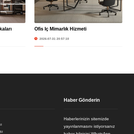
aları
Ofis İç Mimarlık Hizmeti
2026-07-31 20:57:10
Haber Gönderin
Haberlerinizin sitemizde
ı
yayınlanmasını istiyorsanız
sı
haber bilgisini WhatsApp