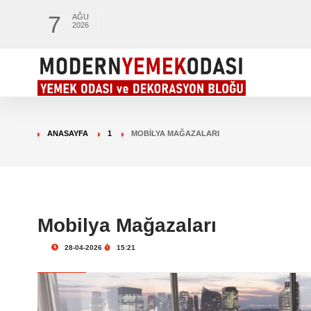
7
AĞU
2026
ANASAYFA
1
MOBILYA MAĞAZALARI
Mobilya Mağazaları
28-04-2026
15:21