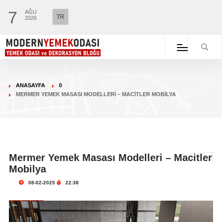
7
AĞU
TR
2026
ANASAYFA
0
MERMER YEMEK MASASI MODELLERI – MACITLER MOBILYA
Mermer Yemek Masası Modelleri – Macitler
Mobilya
08-02-2025
22:38