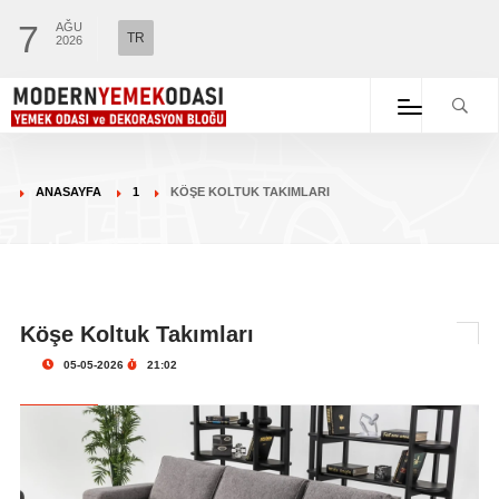
7
AĞU
TR
2026
ANASAYFA
1
KÖŞE KOLTUK TAKIMLARI
Köşe Koltuk Takımları
05-05-2026
21:02