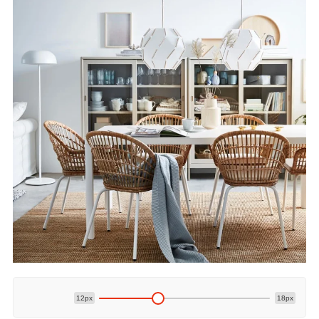
12px
18px