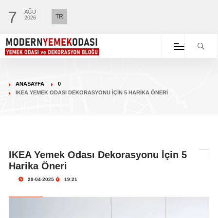
7
AĞU
TR
2026
ANASAYFA
0
IKEA YEMEK ODASI DEKORASYONU İÇIN 5 HARIKA ÖNERI
IKEA Yemek Odası Dekorasyonu İçin 5
Harika Öneri
29-04-2025
19:21