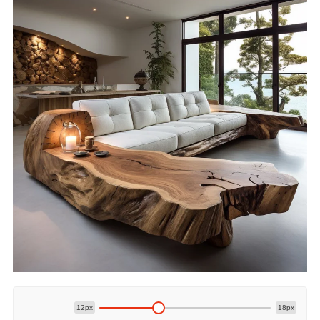
12px
18px