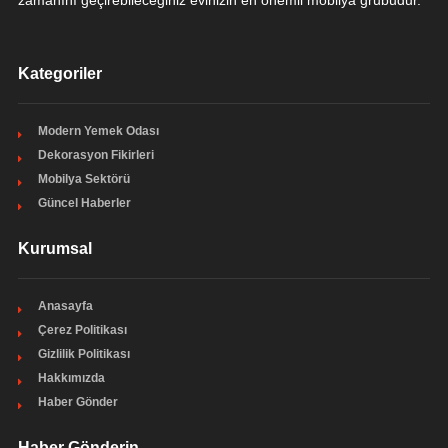
zamanını geçirebileceğiniz evinizin en önemli mobilya grubudur.
Kategoriler
Modern Yemek Odası
Dekorasyon Fikirleri
Mobilya Sektörü
Güncel Haberler
Kurumsal
Anasayfa
Çerez Politikası
Gizlilik Politikası
Hakkımızda
Haber Gönder
Haber Gönderin