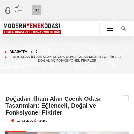
6
AĞU
TR
2026
ANASAYFA
0
DOĞADAN İLHAM ALAN ÇOCUK ODASI TASARIMLARI: EĞLENCELI,
DOĞAL VE FONKSIYONEL FIKIRLER
Doğadan İlham Alan Çocuk Odası
Tasarımları: Eğlenceli, Doğal ve
Fonksiyonel Fikirler
13-01-2026
16:07