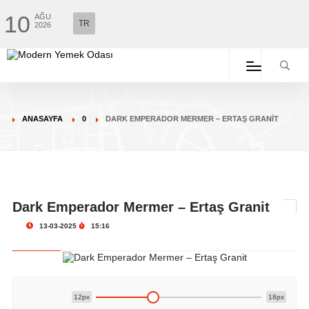
10
AĞU
TR
2026
ANASAYFA
0
DARK EMPERADOR MERMER – ERTAŞ GRANIT
Dark Emperador Mermer – Ertaş Granit
13-03-2025
15:16
12px
18px