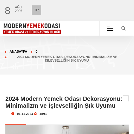
8
AĞU
TR
2026
ANASAYFA
0
2024 MODERN YEMEK ODASI DEKORASYONU: MINIMALIZM VE
İŞLEVSELLIĞIN ŞIK UYUMU
2024 Modern Yemek Odası Dekorasyonu:
Minimalizm ve İşlevselliğin Şık Uyumu
01-11-2024
18:59