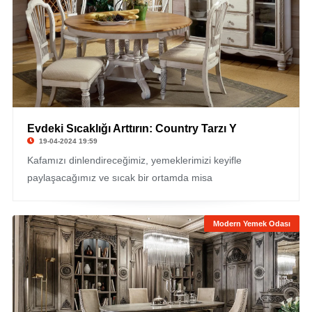
Evdeki Sıcaklığı Arttırın: Country Tarzı Y
19-04-2024 19:59
Kafamızı dinlendireceğimiz, yemeklerimizi keyifle
paylaşacağımız ve sıcak bir ortamda misa
Modern Yemek Odası