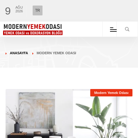
9
AĞU
TR
2026
ANASAYFA
MODERN YEMEK ODASI
Modern Yemek Odası