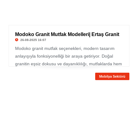
Modoko Granit Mutfak Modelleri| Ertaş Granit
26-08-2025 16:07
Modoko granit mutfak seçenekleri, modern tasarım
anlayışıyla fonksiyonelliği bir araya getiriyor. Doğal
granitin eşsiz dokusu ve dayanıklılığı, mutfaklarda hem
estetik hem de uzun ömürlü çözümler sunuyor. Ertaş
Mobilya Sektörü
Granit özel üretim mutfakları sayesinde, sadece
sağlam bir mutfak değil aynı zamanda evinizin
dekorasyonuna değer katan şık bir yaşam alanına
kavuşabilirsiniz.