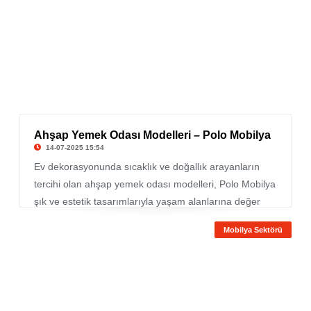
zarafet katmakla kalmıyor; fonksiyonellik açısından da
yüksek performans sağlıyor. Mobilya alışverişinde
kalite ve estetik arayanların ilk tercihlerinden biri Polo
Mobilya oluyor.
Ahşap Yemek Odası Modelleri – Polo Mobilya
14-07-2025 15:54
Ev dekorasyonunda sıcaklık ve doğallık arayanların
tercihi olan ahşap yemek odası modelleri, Polo Mobilya
şık ve estetik tasarımlarıyla yaşam alanlarına değer
katıyor. Klasikten moderne birçok tarzı yansıtan bu
Mobilya Sektörü
modeller, doğal malzeme kullanımı ve detaylı işçilikle
fark yaratıyor. Polo Mobilya'nın sunduğu çeşitlilik, her
zevke ve mekâna uygun alternatifler sunarak
kullanıcıların beklentilerini karşılıyor.