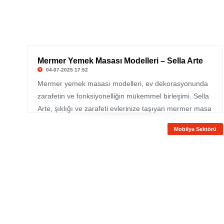
Mermer Yemek Masası Modelleri – Sella Arte
04-07-2025 17:52
Mermer yemek masası modelleri, ev dekorasyonunda
zarafetin ve fonksiyonelliğin mükemmel birleşimi. Sella
Arte, şıklığı ve zarafeti evlerinize taşıyan mermer masa
koleksiyonlarıyla dikkat çekiyor. Farklı tasarımlar,
Mobilya Sektörü
estetik detaylar ve kaliteli işçilikle her mekanın havasını
değiştiren bu masalar, modern yaşam alanlarına da
mükemmel uyum sağlar. Mermer masa modelleri,
özellikle sade ve şık dekorasyon tercih edenler için
ideal bir seçenek sunar.