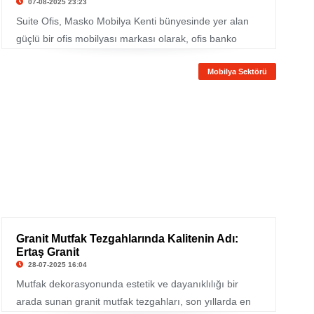
07-08-2025 23:23
Suite Ofis, Masko Mobilya Kenti bünyesinde yer alan
güçlü bir ofis mobilyası markası olarak, ofis banko
modelleri başlığında zengin bir çeşitlilik sunuyor.
Mobilya Sektörü
“Banko‑06” gibi modellerin yanı sıra, ahşap ve beyaz
lake kombinasyonlarında tasarlanmış “Banko‑11” gibi
estetik ve modern çözümlerle ön plana çıkıyor.
Granit Mutfak Tezgahlarında Kalitenin Adı:
Ertaş Granit
28-07-2025 16:04
Mutfak dekorasyonunda estetik ve dayanıklılığı bir
arada sunan granit mutfak tezgahları, son yıllarda en