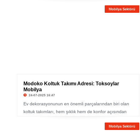
şekillenen bu üniteler, yaşam alanlarına samimi ve zarif
Mobilya Sektörü
bir atmosfer kazandırır. Beşgül Mobilya, modern ve
klasik tarzları harmanlayan geniş ahşap TV ünitesi
modelleri ile her zevke ve ihtiyaca hitap eden
seçenekler sunar.
Modoko Koltuk Takımı Adresi: Toksoylar
Mobilya
24-07-2025 16:47
Ev dekorasyonunun en önemli parçalarından biri olan
koltuk takımları, hem şıklık hem de konfor açısından
doğru seçim yapılması gereken mobilyalardır.
Mobilya Sektörü
İstanbul’un mobilya merkezi Modoko’da hizmet veren
Toksoylar Mobilya, kaliteli üretimi ve özgün