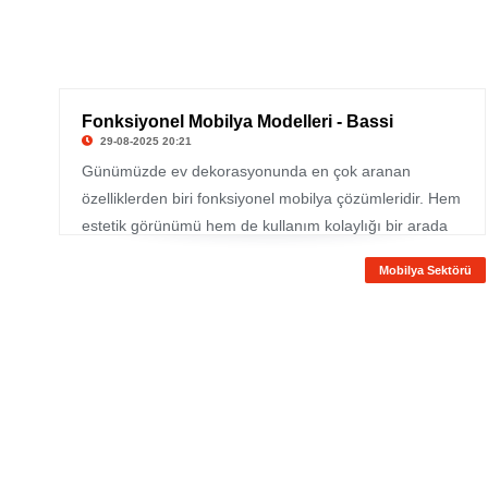
Fonksiyonel Mobilya Modelleri - Bassi
29-08-2025 20:21
Günümüzde ev dekorasyonunda en çok aranan
özelliklerden biri fonksiyonel mobilya çözümleridir. Hem
estetik görünümü hem de kullanım kolaylığı bir arada
sunan bu ürünler, modern yaşamın hızına uyum
Mobilya Sektörü
sağlayarak evlere pratiklik katar. Özellikle Bassi
sunduğu koleksiyonlarda, şıklığı korurken alan
kullanımını en verimli hale getiren akıllı tasarımlar öne
çıkmakta.