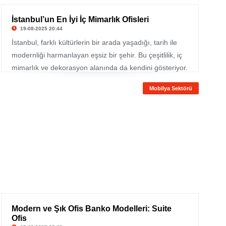
İstanbul’un En İyi İç Mimarlık Ofisleri
19-08-2025 20:44
İstanbul, farklı kültürlerin bir arada yaşadığı, tarih ile
modernliği harmanlayan eşsiz bir şehir. Bu çeşitlilik, iç
mimarlık ve dekorasyon alanında da kendini gösteriyor.
Şehirde yer alan çok sayıda iç mimarlık ofisi, hem
Mobilya Sektörü
Türkiye’de hem de yurt dışında projeler üretiyor.
Modern ve Şık Ofis Banko Modelleri: Suite
Ofis