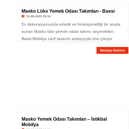
Masko Lüks Yemek Odası Takımları - Bassi
21-08-2025 20:34
Ev dekorasyonunda estetik ve fonksiyonelliği bir arada
sunan Masko lüks yemek odası takımı seçenekleri,
Bassi Mobilya zarif tasarım anlayışıyla öne çıkıyor.
Modern çizgilerle tasarlanan bu takımlar, kaliteli
Mobilya Sektörü
malzemeler ve ince işçilikle birleştirilerek uzun ömürlü
kullanım imkânı sunuyor. Masko’da sergilenen
koleksiyonlar, yalnızca bir yemek odası değil, aynı
zamanda evinize değer katan bir yaşam alanı
yaratıyor.
Masko Yemek Odası Takımları – İstikbal
Mobilya