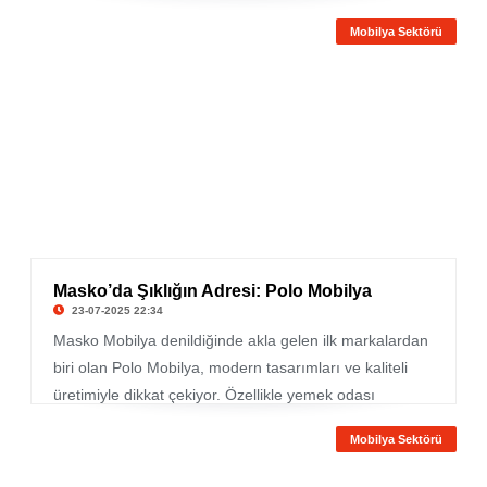
çizgiler, klasik dokunuşlar ve özel tasarım modeller bir
Mobilya Sektörü
arada sunuluyor. Özellikle yemek odası veya restoran
konseptlerine uygun çok farklı sandalye tasarımları
kullanıcıların beğenisine sunuluyor.
Masko’da Şıklığın Adresi: Polo Mobilya
23-07-2025 22:34
Masko Mobilya denildiğinde akla gelen ilk markalardan
biri olan Polo Mobilya, modern tasarımları ve kaliteli
üretimiyle dikkat çekiyor. Özellikle yemek odası
takımları ile öne çıkan marka, Masko Polo
Mobilya Sektörü
mağazasında geniş bir ürün yelpazesi sunuyor. Hem
klasik hem de çağdaş çizgilere sahip modeller, evinize