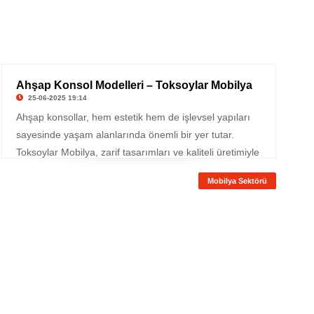
Ahşap Konsol Modelleri – Toksoylar Mobilya
25-06-2025 19:14
Ahşap konsollar, hem estetik hem de işlevsel yapıları
sayesinde yaşam alanlarında önemli bir yer tutar.
Toksoylar Mobilya, zarif tasarımları ve kaliteli üretimiyle
öne çıkan ahşap konsol modelleriyle dikkat çekiyor.
Mobilya Sektörü
Hem salon hem de antre gibi alanlarda kullanılabilen
bu mobilyalar, farklı tarzlara hitap eden seçenekleriyle
her zevke hitap ediyor.