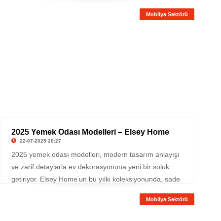
çok tercih edilen yüzey malzemeleri arasında yer
Mobilya Sektörü
alıyor. Ertaş Granit, bu alanda sunduğu kaliteli işçilik ve
geniş renk seçenekleriyle dikkat çekiyor.
2025 Yemek Odası Modelleri – Elsey Home
22-07-2025 20:27
2025 yemek odası modelleri, modern tasarım anlayışı
ve zarif detaylarla ev dekorasyonuna yeni bir soluk
getiriyor. Elsey Home’un bu yılki koleksiyonunda, sade
çizgilerle harmanlanmış fonksiyonel ve estetik yemek
Mobilya Sektörü
odası takımları dikkat çekiyor.