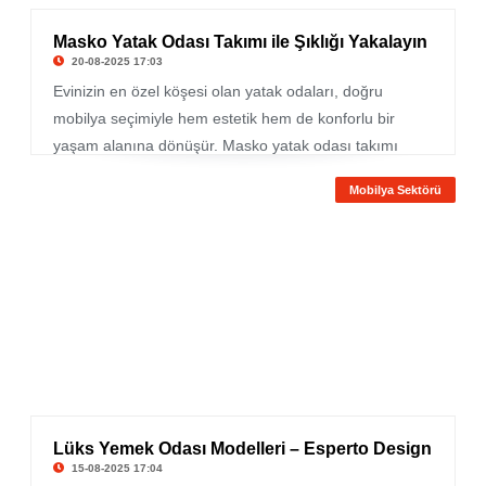
Masko Yatak Odası Takımı ile Şıklığı Yakalayın
20-08-2025 17:03
Evinizin en özel köşesi olan yatak odaları, doğru
mobilya seçimiyle hem estetik hem de konforlu bir
yaşam alanına dönüşür. Masko yatak odası takımı
seçenekleri, modern çizgileri ve dayanıklı yapısıyla
Mobilya Sektörü
kullanıcıların ilgisini çekmekte. İstikbal’in sunduğu zarif
tasarımlar, farklı ihtiyaçlara uygun dolap, şifonyer,
komodin ve karyola çeşitleriyle yatak odanızı baştan
sona yenilemenize olanak tanır.
Lüks Yemek Odası Modelleri – Esperto Design
15-08-2025 17:04