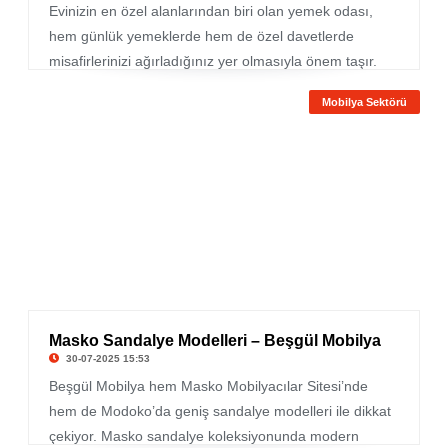
Evinizin en özel alanlarından biri olan yemek odası,
hem günlük yemeklerde hem de özel davetlerde
misafirlerinizi ağırladığınız yer olmasıyla önem taşır.
Esperto Design, sunduğu lüks yemek odası modelleri
Mobilya Sektörü
ile modern çizgileri, zarif detaylarla birleştirerek yaşam
alanlarınıza prestij katıyor. Üstün kaliteli malzemeler,
özenli işçilik ve zamansız tasarımlar sayesinde yemek
odanız uzun yıllar ilk günkü şıklığını korur.
Masko Sandalye Modelleri – Beşgül Mobilya
30-07-2025 15:53
Beşgül Mobilya hem Masko Mobilyacılar Sitesi’nde
hem de Modoko’da geniş sandalye modelleri ile dikkat
çekiyor. Masko sandalye koleksiyonunda modern