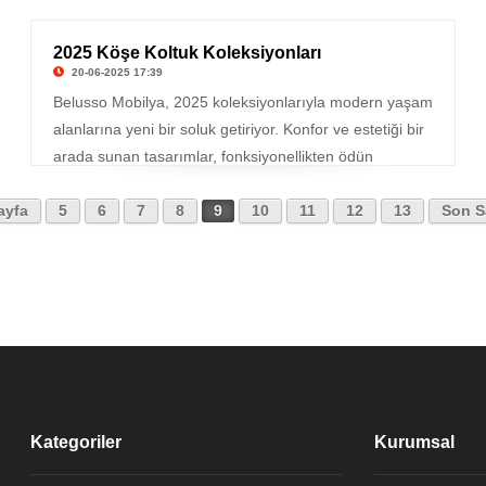
2025 Köşe Koltuk Koleksiyonları
20-06-2025 17:39
Belusso Mobilya, 2025 koleksiyonlarıyla modern yaşam
alanlarına yeni bir soluk getiriyor. Konfor ve estetiği bir
arada sunan tasarımlar, fonksiyonellikten ödün
vermeden şıklığı ön plana çıkarıyor. Yalın çizgilerle
tasarlanmış köşe koltuklar, farklı yaşam tarzlarına hitap
Sayfa
5
6
7
8
9
10
11
12
13
Son S
eden modelleriyle dikkat çekiyor. Belusso’nun özgün
yaklaşımı, bu yılın dekorasyon trendlerine yön vermeye
hazırlanıyor.
Kategoriler
Kurumsal