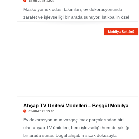
18-08-2025 13:26
Masko yemek odası takımları, ev dekorasyonunda
zarafet ve işlevselliği bir arada sunuyor. İstikbal’in özel
koleksiyonlarında yer alan bu takımlar, modern
Mobilya Sektörü
çizgilerle klasik detayları birleştirerek her zevke hitap
ediyor. Yemek odası takımları, hem günlük kullanımda
hem de misafir ağırlarken evinize prestij katıyor.
Ahşap TV Ünitesi Modelleri – Beşgül Mobilya
05-08-2025 19:04
Ev dekorasyonunun vazgeçilmez parçalarından biri
olan ahşap TV üniteleri, hem işlevselliği hem de şıklığı
bir arada sunar. Doğal ahşabın sıcak dokusuyla