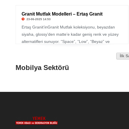
Granit Mutfak Modelleri – Ertaş Granit
23-06-2025 14:53
Ertaş Granit’inGranit Mutfak koleksiyonu, beyazdan
siyaha, glossy’den matte’e kadar geniş renk ve yüzey
alternatifleri sunuyor. “Space”, “Low”, “Beyaz” ve
“Siyah” gibi modeller, her zevke hitap eden özgün
tasarımlar arasında yer alıyor. Özellikle özel ve kişiye
İlk 
özel granit mutfak modelleri sayesinde, kullanıcılar
Mobilya Sektörü
hayallerindeki mutfak tasarımına kavuşabilirler.