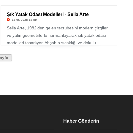
Şık Yatak Odası Modelleri - Sella Arte
17-06-2025 18:59
Sella Arte, 1982’den gelen tecrübesini modern çizgiler
ve yalın geometrilerle harmanlayarak şık yatak odası
modelleri tasarlıyor. Ahşabın sıcaklığı ve dokulu
yüzeyler, markanın tasarım diline sakin ama çarpıcı bir
karakter katıyor. Ergonomiyi estetikle buluşturan bu
ayfa
yaklaşım, konforu ve görsel zarafeti aynı potada
eriterek yatak odasında zamansız bir şıklık sunuyor.
Haber Gönderin