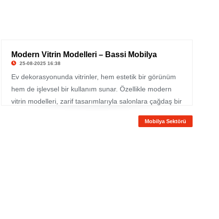
Modern Vitrin Modelleri – Bassi Mobilya
25-08-2025 16:38
Ev dekorasyonunda vitrinler, hem estetik bir görünüm
hem de işlevsel bir kullanım sunar. Özellikle modern
vitrin modelleri, zarif tasarımlarıyla salonlara çağdaş bir
dokunuş kazandırır. Şık çizgilere sahip vitrinler,
Mobilya Sektörü
dekoratif objelerinizi sergilemenin yanı sıra yaşam
alanlarınıza düzen ve uyum getirir. Bassi Mobilya,
modern tarzı yansıtan vitrin koleksiyonlarıyla evinizde
farklı bir atmosfer yaratmanıza yardımcı olur.