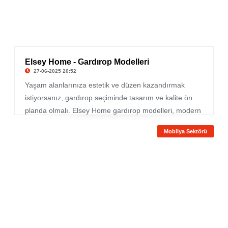
Elsey Home - Gardırop Modelleri
27-06-2025 20:52
Yaşam alanlarınıza estetik ve düzen kazandırmak
istiyorsanız, gardırop seçiminde tasarım ve kalite ön
planda olmalı. Elsey Home gardırop modelleri, modern
çizgileri, geniş iç hacimleri ve zarif detaylarıyla dikkat
Mobilya Sektörü
çekiyor. Yalnızca giysileriniz için değil, aynı zamanda
odanızın dekorasyon bütünlüğü için de özenle
tasarlanmış bu modeller, hem görsel hem işlevsel
avantajlar sağlıyor.