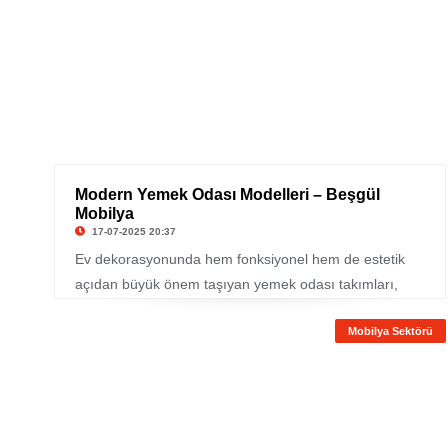
tasarımlarıyla modoko koltuk takımı arayışında
olanlara özel çözümler sunuyor. Klasikten moderne,
gösterişliden sadeliğe her zevke hitap eden
koleksiyonlar, evinize uyum sağlayacak şekilde
tasarlanıyor.
Modern Yemek Odası Modelleri – Beşgül
Mobilya
17-07-2025 20:37
Ev dekorasyonunda hem fonksiyonel hem de estetik
açıdan büyük önem taşıyan yemek odası takımları,
modern yaşam tarzına uygun tasarımlarla dikkat
Mobilya Sektörü
çekiyor. Özellikle modern yemek odası modelleri, zarif
detayları ve çağdaş çizgileriyle evlere şıklık katıyor.