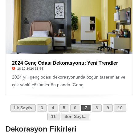
2024 Genç Odası Dekorasyonu: Yeni Trendler
18-10-2024 18:54
2024 yılı genç odası dekorasyonunda özgün tasarımlar ve
çok yönlü çözümler ön planda. Genç
İlk Sayfa
3
4
5
6
7
8
9
10
11
Son Sayfa
Dekorasyon Fikirleri