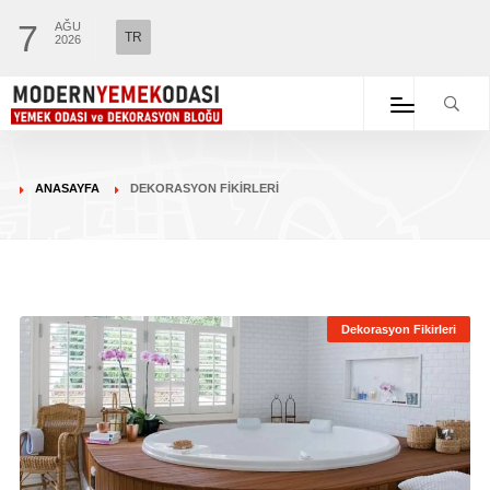
7
AĞU
TR
2026
ANASAYFA
DEKORASYON FIKIRLERI
Dekorasyon Fikirleri